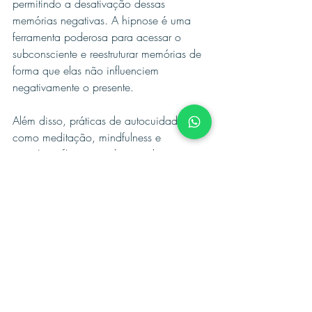
permitindo a desativação dessas 
memórias negativas. A hipnose é uma 
ferramenta poderosa para acessar o 
subconsciente e reestruturar memórias de 
forma que elas não influenciem 
negativamente o presente.
Além disso, práticas de autocuidado, 
como meditação, mindfulness e 
exercícios físicos, podem ajudar a 
equilibrar as emoções e reduzir o 
impacto das memórias tóxicas. Construir 
uma rede de apoio com amigos, 
familiares e profissionais de saúde mental 
também é crucial para o processo de 
cura.
Conclusão