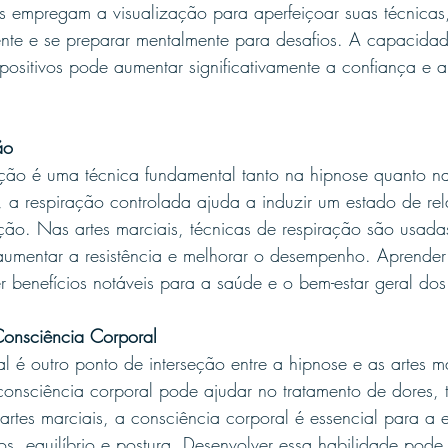
ais empregam a visualização para aperfeiçoar suas técnicas
te e se preparar mentalmente para desafios. A capacidad
 positivos pode aumentar significativamente a confiança e a
ão
ção é uma técnica fundamental tanto na hipnose quanto na
, a respiração controlada ajuda a induzir um estado de re
ção. Nas artes marciais, técnicas de respiração são usada
aumentar a resistência e melhorar o desempenho. Aprender 
r benefícios notáveis para a saúde e o bem-estar geral dos 
onsciência Corporal
l é outro ponto de interseção entre a hipnose e as artes m
onsciência corporal pode ajudar no tratamento de dores, t
 artes marciais, a consciência corporal é essencial para a
s, equilíbrio e postura. Desenvolver essa habilidade pode