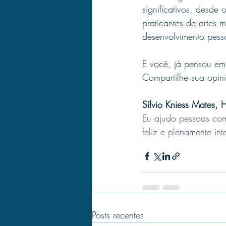
significativos, desde
praticantes de artes 
desenvolvimento pess
E você, já pensou em
Compartilhe sua opin
Sílvio Kniess Mates, 
Eu ajudo pessoas com
feliz e plenamente in
Posts recentes