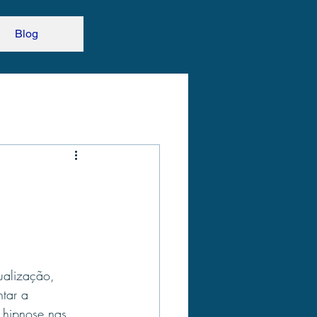
Blog
ualização, 
tar a 
 hipnose nas 