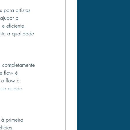
 para artistas 
ajudar a 
e eficiente. 
ente a qualidade 
á completamente 
e flow é 
 o flow é 
sse estado 
 à primeira 
fícios 