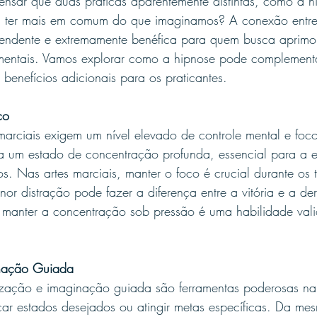
ensar que duas práticas aparentemente distintas, como a h
m ter mais em comum do que imaginamos? A conexão entre
eendente e extremamente benéfica para quem busca aprimor
e mentais. Vamos explorar como a hipnose pode complementa
r benefícios adicionais para os praticantes.
co
marciais exigem um nível elevado de controle mental e foc
 a um estado de concentração profunda, essencial para a e
s. Nas artes marciais, manter o foco é crucial durante os t
r distração pode fazer a diferença entre a vitória e a der
e manter a concentração sob pressão é uma habilidade va
inação Guiada
lização e imaginação guiada são ferramentas poderosas na
çar estados desejados ou atingir metas específicas. Da me