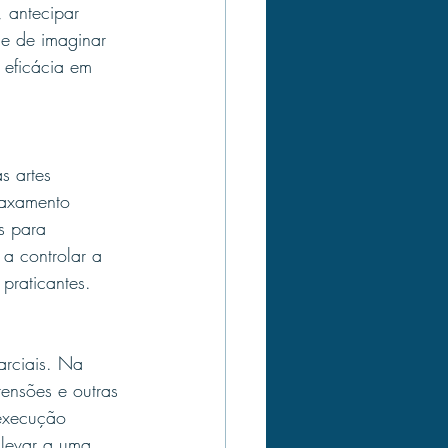
, antecipar 
e de imaginar 
 eficácia em 
s artes 
laxamento 
s para 
a controlar a 
praticantes.
arciais. Na 
ensões e outras 
 execução 
 levar a uma 