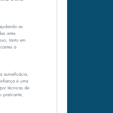
ajudando as 
as artes 
sso, tanto em 
icantes a 
 autoeficácia, 
onfiança é uma 
 por técnicas de 
 praticante, 