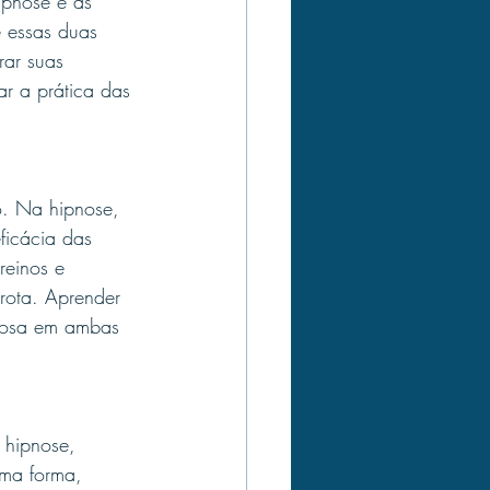
ipnose e as 
 essas duas 
ar suas 
r a prática das 
o. Na hipnose, 
ficácia das 
reinos e 
rota. Aprender 
liosa em ambas 
 hipnose, 
sma forma, 