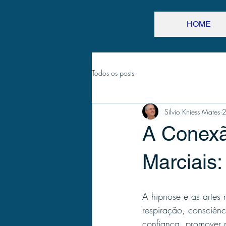
HOME
Todos os posts
Silvio Kniess Mates
2
A Conexã
Marciais
A hipnose e as artes 
respiração, consciên
confiança, promover r