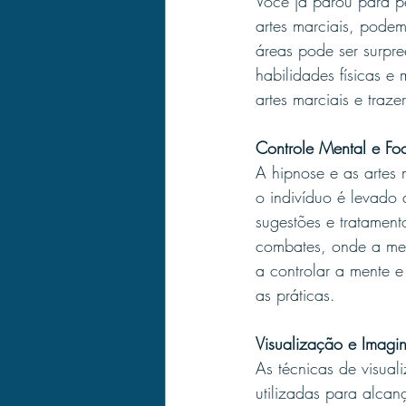
Você já parou para p
artes marciais, pode
áreas pode ser surpr
habilidades físicas 
artes marciais e traze
Controle Mental e Fo
A hipnose e as artes 
o indivíduo é levado
sugestões e tratamento
combates, onde a meno
a controlar a mente 
as práticas.
Visualização e Imag
As técnicas de visua
utilizadas para alcan